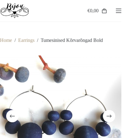
Skip
to
€
0,00
Shopping
content
cart
Home
/
Earrings
/
Tumesinised Kõrvarõngad Bold