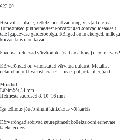
€
23,00
Hea valik naisele, kellele meeldivad mugavus ja kergus.
Tumesinised puithelmestest kõrvarõngad sobivad ideaalselt
teie igapäevase garderoobiga. Rõngad on imekerged, millega
kõrvad lausa puhkavad.
Saadaval erinevad värvitoonid. Vali oma hooaja lemmikvärv!
Kõrvarõngad on valmistatud värvitud puidust. Metallist
detailid on niklivabast terasest, mis ei põhjusta allergiaid.
Mõõdud:
Läbimõõt 34 mm
Helmeste suurused 8, 10, 16 mm
Iga tellimus jõuab sinuni kinkekotis või karbis.
Kõrvarõngad sobivad suurepäraselt kollektsiooni erinevate
kaelakeedega.