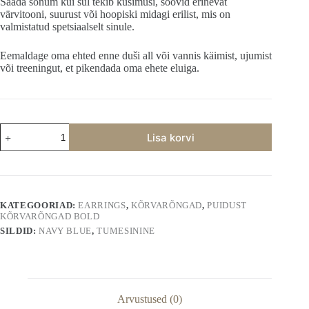
Saada sõnum kui sul tekib küsimusi, soovid erinevat
värvitooni, suurust või hoopiski midagi erilist, mis on
valmistatud spetsiaalselt sinule.
Eemaldage oma ehted enne duši all või vannis käimist, ujumist
või treeningut, et pikendada oma ehete eluiga.
Tumesinised
Lisa korvi
Kõrvarõngad
Bold
kogus
KATEGOORIAD:
EARRINGS
,
KÕRVARÕNGAD
,
PUIDUST
KÕRVARÕNGAD BOLD
SILDID:
NAVY BLUE
,
TUMESININE
Arvustused (0)