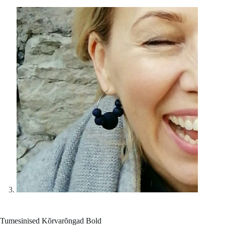
Tumesinised Kõrvarõngad Bold