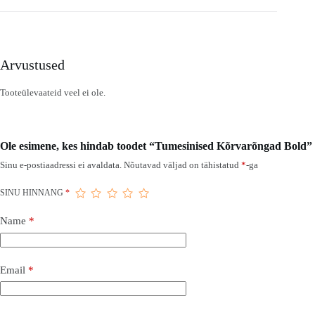
Arvustused
Tooteülevaateid veel ei ole.
Ole esimene, kes hindab toodet “Tumesinised Kõrvarõngad Bold”
Sinu e-postiaadressi ei avaldata.
Nõutavad väljad on tähistatud
*
-ga
SINU HINNANG
*
Name
*
Email
*