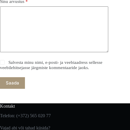
Sinu arvustus
*
Salvesta minu nimi, e-posti- ja veebiaadress sellesse
veebilehitsejasse järgmiste kommentaaride jaoks.
Saada
Kontakt
Telefon: (+372) 565 020 77
Vajad abi või tahad küsida?