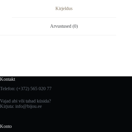
Kirjeldus
Arvustused (0)
Kontakt
Telefon: (+372) 565 020 77
Vajad abi või tahad küsida?
Kirjuta: info@bijou.ee
Konto