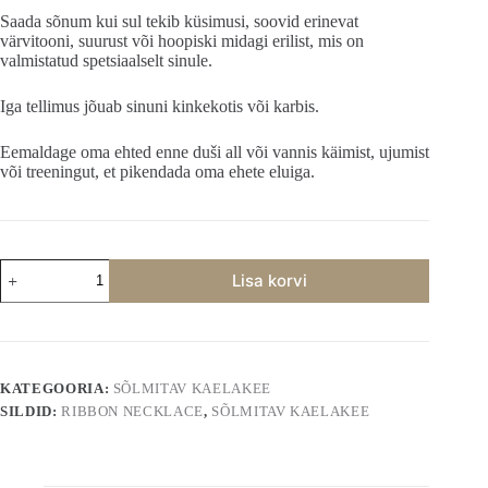
Saada sõnum kui sul tekib küsimusi, soovid erinevat
värvitooni, suurust või hoopiski midagi erilist, mis on
valmistatud spetsiaalselt sinule.
Iga tellimus jõuab sinuni kinkekotis või karbis.
Eemaldage oma ehted enne duši all või vannis käimist, ujumist
või treeningut, et pikendada oma ehete eluiga.
Sõlmitav
Lisa korvi
Kaelakee
kogus
KATEGOORIA:
SÕLMITAV KAELAKEE
SILDID:
RIBBON NECKLACE
,
SÕLMITAV KAELAKEE