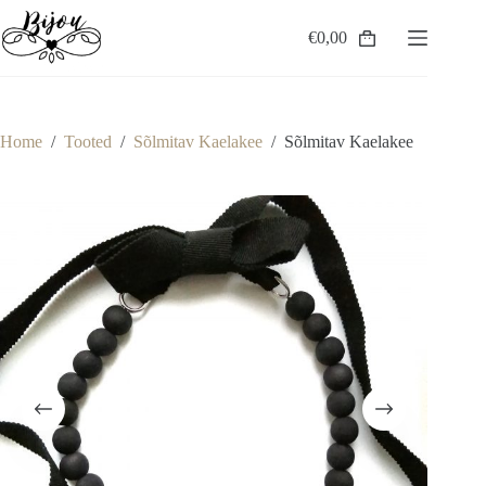
Skip
to
€
0,00
Shopping
content
cart
Home
/
Tooted
/
Sõlmitav Kaelakee
/
Sõlmitav Kaelakee