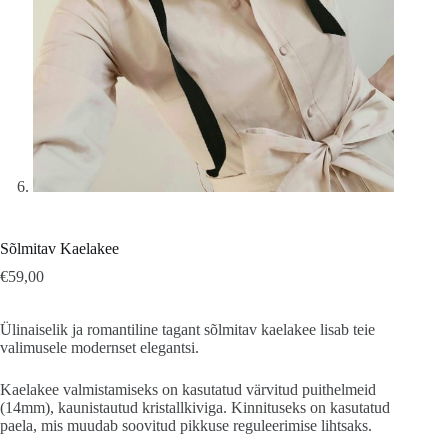
Sõlmitav Kaelakee
€
59,00
Ülinaiselik ja romantiline tagant sõlmitav kaelakee lisab teie
valimusele modernset elegantsi.
Kaelakee valmistamiseks on kasutatud värvitud puithelmeid
(14mm), kaunistautud kristallkiviga. Kinnituseks on kasutatud
paela, mis muudab soovitud pikkuse reguleerimise lihtsaks.