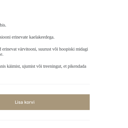
bis.
siooni erinevate kaelakeedega.
 erinevat värvitooni, suurust või hoopiski midagi
le.
is käimist, ujumist või treeningut, et pikendada
Lisa korvi