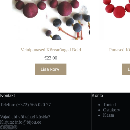
Veinipunased Kõrvarõngad Bold
Punased Kõ
€
23,00
Lisa korvi
L
Kontakt
Konto
Telefon: (+372) 565 020 77
Tooted
Ostukorv
Kassa
Vajad abi või tahad küsida?
Kirjuta: info@bijou.ee