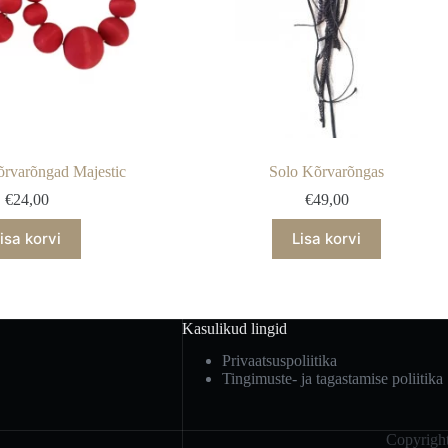
rvarõngad Majestic
Solo Kõrvarõngas
€
24,00
€
49,00
isa korvi
Lisa korvi
Kasulikud lingid
Privaatsuspoliitika
Tingimuste- ja tagastamise poliitika
Copyrigh