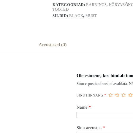
KATEGOORIAD:
EARRINGS
,
KÕRVARÕN
TOOTED
SILDID:
BLACK
,
MUST
Arvustused (0)
Ole esimene, kes hindab to
Sinu e-postiaadressi ei avaldata.
Nõ
SINU HINNANG
*
Name
*
Sinu arvustus
*