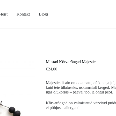
Meist
Kontakt
Blogi
Mustad Kõrvarõngad Majestic
€
24,00
Majestic disain on ootamatu, efektne ja jul
kuid teie üllatuseks, uskumatult kerged. 
igas olukorras – päeval tööl ja õhtul peol.
Kõrvarõngad on valmistatud värvitud puidust
ei põhjusta allergiaid.