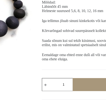
Mõõdud:
Läbimõõt 45 mm
Helmeste suurused 5,6, 8, 10, 12, 16 mm
Iga tellimus jõuab sinuni kinkekotis või kar
Kõrvarõngad sobivad suurepäraselt kollekt
Saada sõnum kui sul tekib küsimusi, soovid
erilist, mis on valmistatud spetsiaalselt sinu
Eemaldage oma ehted enne duši all või vann
oma ehete eluiga.
Mustad
Kõrvarõngad
Majestic
kogus