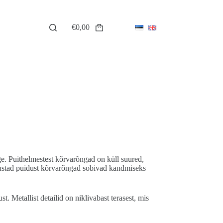
€
0,00
Shopping
cart
ge. Puithelmestest kõrvarõngad on küll suured,
Mustad puidust kõrvarõngad sobivad kandmiseks
. Metallist detailid on niklivabast terasest, mis