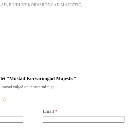
GAD
,
PUIDUST KÕRVARÕNGAD MAJESTIC
,
odet “Mustad Kõrvarõngad Majestic”
utavad väljad on tähistatud
*
-ga
Email
*