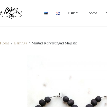
Skip
to
content
Esileht
Tooted
Home
/
Earrings
/
Mustad Kõrvarõngad Majestic