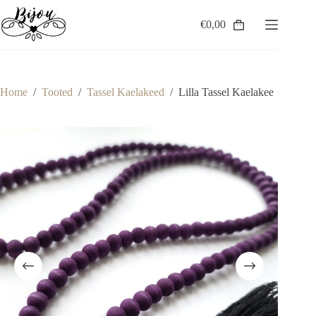
Skip
to
€
0,00
Shopping
content
cart
Home
/
Tooted
/
Tassel Kaelakeed
/
Lilla Tassel Kaelakee