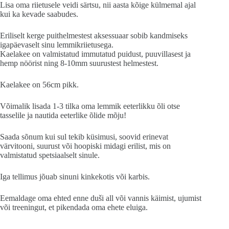
Lisa oma riietusele veidi särtsu, nii aasta kõige külmemal ajal
kui ka kevade saabudes.
Eriliselt kerge puithelmestest aksessuaar sobib kandmiseks
igapäevaselt sinu lemmikriietusega.
Kaelakee on valmistatud immutatud puidust, puuvillasest ja
hemp nöörist ning 8-10mm suurustest helmestest.
Kaelakee on 56cm pikk.
Võimalik lisada 1-3 tilka oma lemmik eeterlikku õli otse
tasselile ja nautida eeterlike õlide mõju!
Saada sõnum kui sul tekib küsimusi, soovid erinevat
värvitooni, suurust või hoopiski midagi erilist, mis on
valmistatud spetsiaalselt sinule.
Iga tellimus jõuab sinuni kinkekotis või karbis.
Eemaldage oma ehted enne duši all või vannis käimist, ujumist
või treeningut, et pikendada oma ehete eluiga.