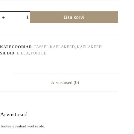
Lilla
Lisa korvi
Tassel
Kaelakee
kogus
KATEGOORIAD:
TASSEL KAELAKEED
,
KAELAKEED
SILDID:
LILLA
,
PURPLE
Arvustused (0)
Arvustused
Tooteülevaateid veel ei ole.