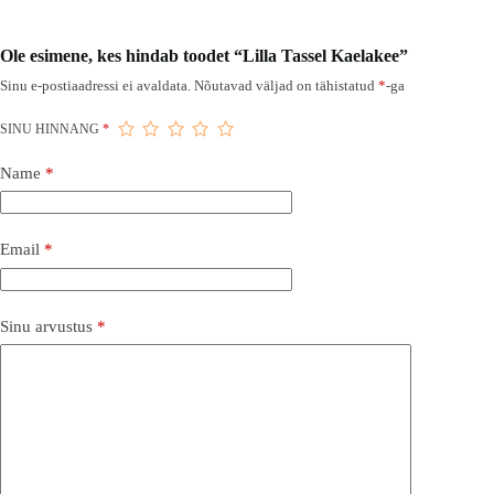
Ole esimene, kes hindab toodet “Lilla Tassel Kaelakee”
Sinu e-postiaadressi ei avaldata.
Nõutavad väljad on tähistatud
*
-ga
SINU HINNANG
*
Name
*
Email
*
Sinu arvustus
*