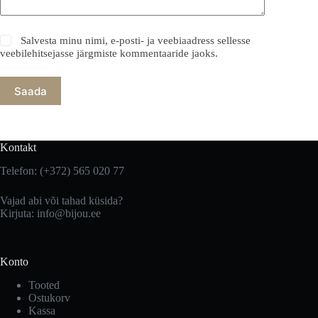
Salvesta minu nimi, e-posti- ja veebiaadress sellesse
veebilehitsejasse järgmiste kommentaaride jaoks.
Saada
Kontakt
Telefon: (+372) 565 020 77
Vajad abi või tahad küsida?
Kirjuta: info@bijou.ee
Konto
Tooted
Ostukorv
Kassa